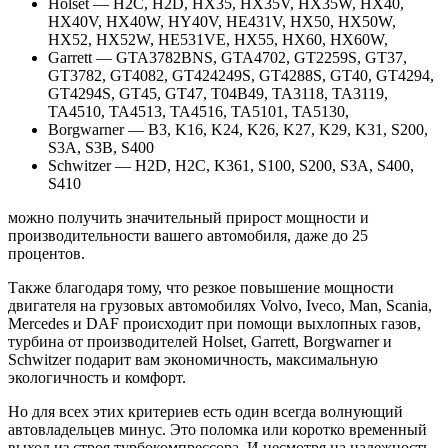
Holset — H2C, H2D, HX35, HX35V, HX35W, HX40,
HX40V, HX40W, HY40V, HE431V, HX50, HX50W,
HX52, HX52W, HE531VE, HX55, HX60, HX60W,
Garrett — GTA3782BNS, GTA4702, GT2259S, GT37,
GT3782, GT4082, GT424249S, GT4288S, GT40, GT4294,
GT4294S, GT45, GT47, T04B49, TA3118, TA3119,
TA4510, TA4513, TA4516, TA5101, TA5130,
Borgwarner — B3, K16, K24, K26, K27, K29, K31, S200,
S3A, S3B, S400
Schwitzer — H2D, H2C, K361, S100, S200, S3A, S400,
S410
можно получить значительный прирост мощности и
производительности вашего автомобиля, даже до 25
процентов.
Также благодаря тому, что резкое повышение мощности
двигателя на грузовых автомобилях Volvo, Iveco, Man, Scania,
Mercedes и DAF происходит при помощи выхлопных газов,
турбина от производителей Holset, Garrett, Borgwarner и
Schwitzer подарит вам экономичность, максимальную
экологичность и комфорт.
Но для всех этих критериев есть один всегда волнующий
автовладельцев минус. Это поломка или коротко временный
выход из строя турбокомпрессора. И несмотря на надежность