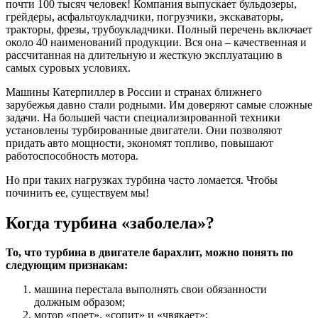
почти 100 тысяч человек! Компания выпускает бульдозеры,
грейдеры, асфальтоукладчики, погрузчики, экскаваторы,
тракторы, фрезы, трубоукладчики. Полный перечень включает
около 40 наименований продукции. Вся она – качественная и
рассчитанная на длительную и жесткую эксплуатацию в
самых суровых условиях.
Машины Катерпиллер в России и странах ближнего
зарубежья давно стали родными. Им доверяют самые сложные
задачи. На большей части специализированной техники
установлены турбированные двигатели. Они позволяют
придать авто мощности, экономят топливо, повышают
работоспособность мотора.
Но при таких нагрузках турбина часто ломается. Чтобы
починить ее, существуем мы!
Когда турбина «заболела»?
То, что турбина в двигателе барахлит, можно понять по
следующим признакам:
машина перестала выполнять свои обязанности
должным образом;
мотор «поет», «сопит» и «чвякает»;